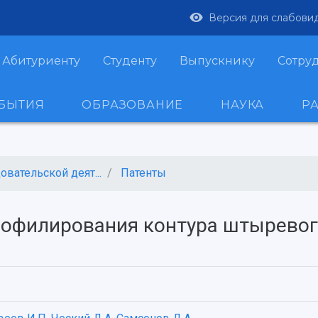
Версия для слабови
Абитуриенту
Студенту
Выпускнику
Сотру
ОБЫТИЯ
ОБРАЗОВАНИЕ
НАУКА
Р
вательской деят...
Патенты
офилирования контура штыревого