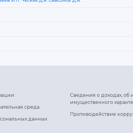
веев И.П.
Ческий Д.А.
Самсонов Д.А.
зации
Сведения о доходах, об 
имущественного характе
ательная среда
Противодействие корр
рсональных данных