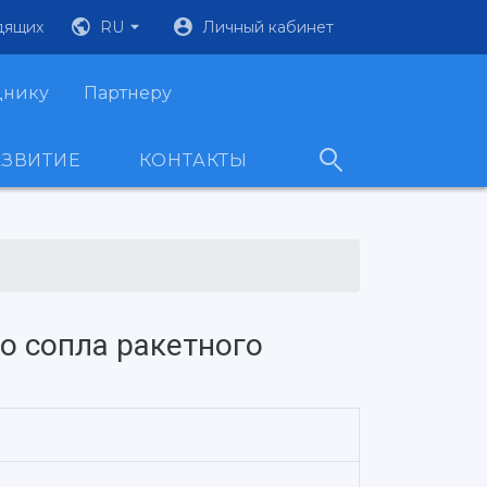
дящих
RU
Личный кабинет
днику
Партнеру
АЗВИТИЕ
КОНТАКТЫ
 сопла ракетного