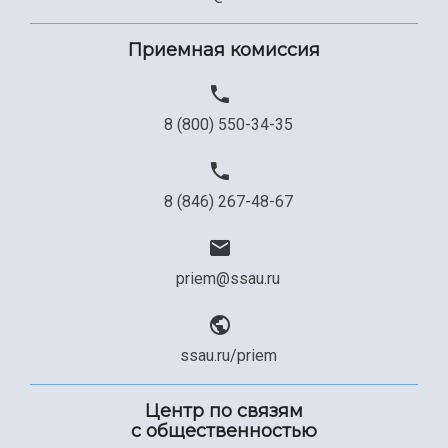
Сведения об образовательной организации
Официальные документы
Приемная комиссия
8 (800) 550-34-35
8 (846) 267-48-67
priem@ssau.ru
ssau.ru/priem
Центр по связям
с общественностью