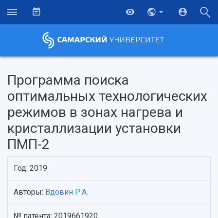
Программа поиска
оптимальных технологических
режимов в зонах нагрева и
кристаллизации установки
ПМП-2
Год: 2019
НАЗАД
Авторы:
Вдовин Р.А.
Об университете
Новости
Образование
Научно-исследовательская деятельность
История
Главные новости
Почему я выбираю Самарский университет?
Основные научные направления
№ патента: 2019661920