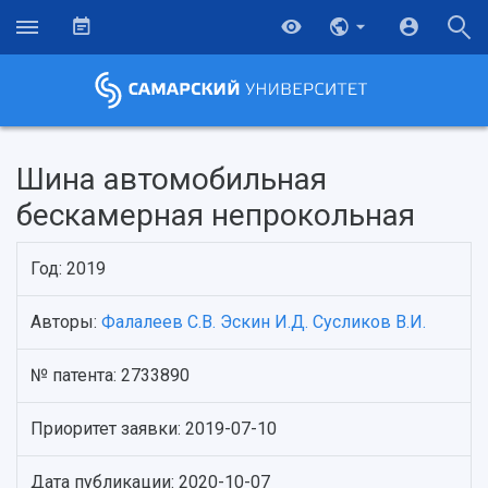
Шина автомобильная
бескамерная непрокольная
Год: 2019
Авторы:
Фалалеев С.В.
Эскин И.Д.
Сусликов В.И.
№ патента: 2733890
НАЗАД
Об университете
Новости
Образование
Научно-исследовательская деятельность
Приоритет заявки: 2019-07-10
История
Главные новости
Почему я выбираю Самарский университет?
Основные научные направления
Ключевые факты
Бортжурнал
Абитуриенту
Научные школы и ведущие научные коллектив
Дата публикации: 2020-10-07