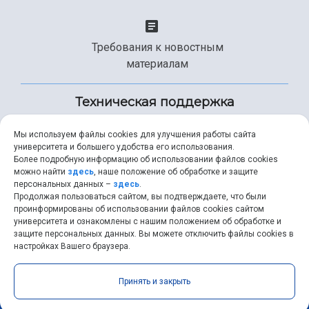
Требования к новостным
материалам
Техническая поддержка
Мы используем файлы cookies для улучшения работы сайта
университета и большего удобства его использования.
+7 (846) 267-49-99
Более подробную информацию об использовании файлов cookies
можно найти
здесь
, наше положение об обработке и защите
персональных данных –
здесь
.
Продолжая пользоваться сайтом, вы подтверждаете, что были
help@ssau.ru
проинформированы об использовании файлов cookies сайтом
университета и ознакомлены с нашим положением об обработке и
защите персональных данных. Вы можете отключить файлы cookies в
настройках Вашего браузера.
Самарский университет © 2026 |
ssau.ru
|
ssau@ssau.ru
|
Принять и закрыть
RSS
|
API