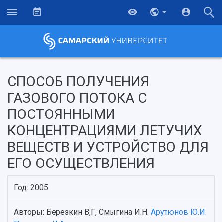
СПОСОБ ПОЛУЧЕНИЯ
ГАЗОВОГО ПОТОКА С
ПОСТОЯННЫМИ
КОНЦЕНТРАЦИЯМИ ЛЕТУЧИХ
ВЕЩЕСТВ И УСТРОЙСТВО ДЛЯ
ЕГО ОСУЩЕСТВЛЕНИЯ
НАЗАД
Год: 2005
Об университете
Новости
Образование
Научно-исследовательская деятельность
Авторы: Березкин В,Г, Смыгина И.Н.
Арутюнов Ю.И.
История
Главные новости
Почему я выбираю Самарский университет?
Основные научные направления