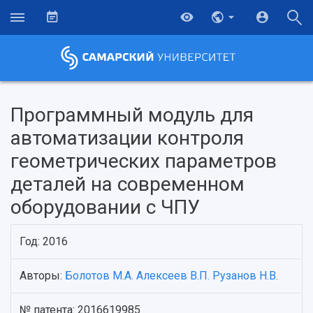
Программный модуль для
автоматизации контроля
геометрических параметров
деталей на современном
оборудовании с ЧПУ
Год: 2016
НАЗАД
Авторы:
Болотов М.А.
Алексеев В.П.
Рузанов Н.В.
Об университете
Новости
Образование
Научно-исследовательская деятельность
История
Главные новости
Почему я выбираю Самарский университет?
Основные научные направления
№ патента: 2016619985