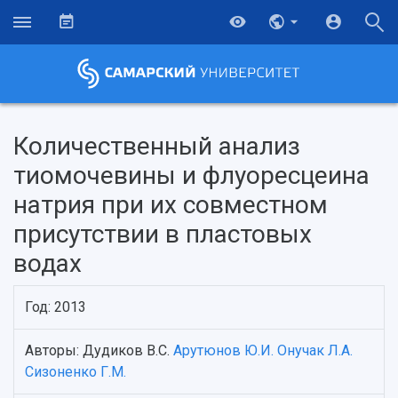
Количественный анализ
тиомочевины и флуоресцеина
натрия при их совместном
присутствии в пластовых
водах
Год: 2013
НАЗАД
Авторы: Дудиков В.С.
Арутюнов Ю.И.
Онучак Л.А.
Об университете
Новости
Образование
Научно-исследовательская деятельность
Сизоненко Г.М.
История
Главные новости
Почему я выбираю Самарский университет?
Основные научные направления