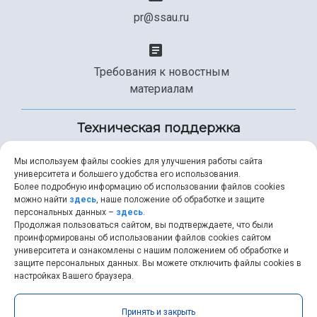
pr@ssau.ru
Требования к новостным
материалам
Техническая поддержка
Мы используем файлы cookies для улучшения работы сайта
университета и большего удобства его использования.
+7 (846) 267-49-99
Более подробную информацию об использовании файлов cookies
можно найти
здесь
, наше положение об обработке и защите
персональных данных –
здесь
.
Продолжая пользоваться сайтом, вы подтверждаете, что были
help@ssau.ru
проинформированы об использовании файлов cookies сайтом
университета и ознакомлены с нашим положением об обработке и
защите персональных данных. Вы можете отключить файлы cookies в
настройках Вашего браузера.
Самарский университет © 2026 |
ssau.ru
|
ssau@ssau.ru
|
Принять и закрыть