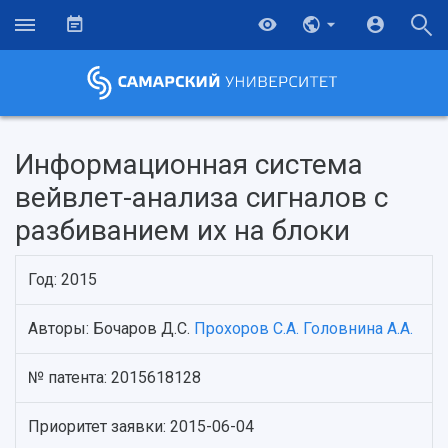
Информационная система
вейвлет-анализа сигналов с
разбиванием их на блоки
Год: 2015
Авторы: Бочаров Д.С.
Прохоров С.А.
Головнина А.А.
НАЗАД
№ патента: 2015618128
Об университете
Новости
Образование
Научно-исследовательская деятельность
История
Главные новости
Почему я выбираю Самарский университет?
Основные научные направления
Приоритет заявки: 2015-06-04
Ключевые факты
Бортжурнал
Абитуриенту
Научные школы и ведущие научные коллектив