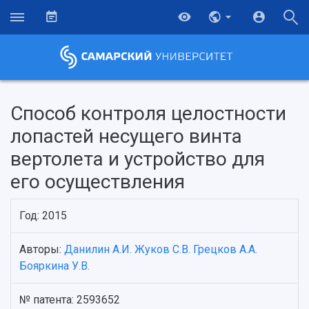
Способ контроля целостности
лопастей несущего винта
вертолета и устройство для
его осуществления
Год: 2015
Авторы:
Данилин А.И.
Жуков С.В.
Грецков А.А.
НАЗАД
Бояркина У.В.
Об университете
Новости
Образование
Научно-исследовательская деятельность
История
Главные новости
Почему я выбираю Самарский университет?
Основные научные направления
№ патента: 2593652