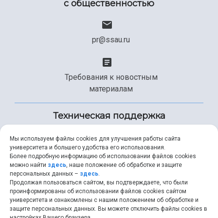
с общественностью
pr@ssau.ru
Требования к новостным
материалам
Техническая поддержка
Мы используем файлы cookies для улучшения работы сайта
университета и большего удобства его использования.
+7 (846) 267-49-99
Более подробную информацию об использовании файлов cookies
можно найти
здесь
, наше положение об обработке и защите
персональных данных –
здесь
.
Продолжая пользоваться сайтом, вы подтверждаете, что были
help@ssau.ru
проинформированы об использовании файлов cookies сайтом
университета и ознакомлены с нашим положением об обработке и
защите персональных данных. Вы можете отключить файлы cookies в
настройках Вашего браузера.