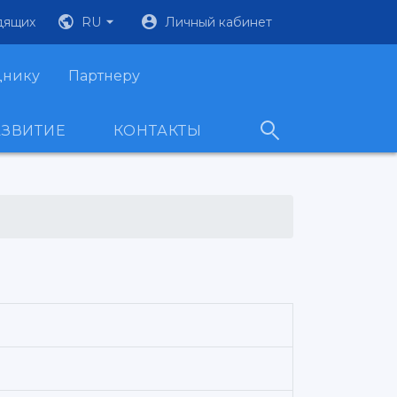
дящих
RU
Личный кабинет
днику
Партнеру
АЗВИТИЕ
КОНТАКТЫ