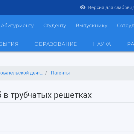
Версия для слабови
Абитуриенту
Студенту
Выпускнику
Сотру
ОБЫТИЯ
ОБРАЗОВАНИЕ
НАУКА
Р
вательской деят...
Патенты
б в трубчатых решетках