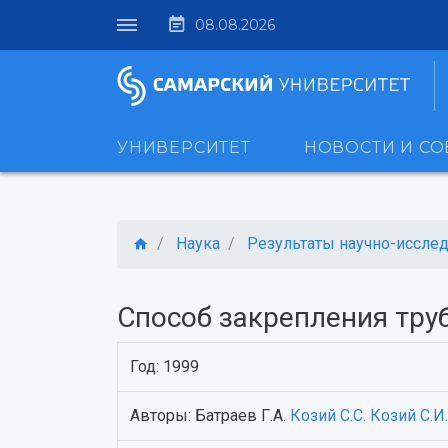
08.08.2026
УНИВЕРСИТЕТ
НОВОСТИ И С
Наука
Результаты научно-исследо
Способ закрепления тру
Год: 1999
Авторы: Батраев Г.А.
Козий С.С.
Козий С.И.