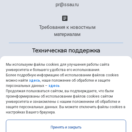
pr@ssau.ru
Требования к новостным
материалам
Техническая поддержка
Мы используем файлы cookies для улучшения работы сайта
университета и большего удобства его использования.
+7 (846) 267-49-99
Более подробную информацию об использовании файлов cookies
можно найти
здесь
, наше положение об обработке и защите
персональных данных –
здесь
.
Продолжая пользоваться сайтом, вы подтверждаете, что были
help@ssau.ru
проинформированы об использовании файлов cookies сайтом
университета и ознакомлены с нашим положением об обработке и
защите персональных данных. Вы можете отключить файлы cookies в
настройках Вашего браузера.
Самарский университет © 2026 |
ssau.ru
|
ssau@ssau.ru
|
Принять и закрыть