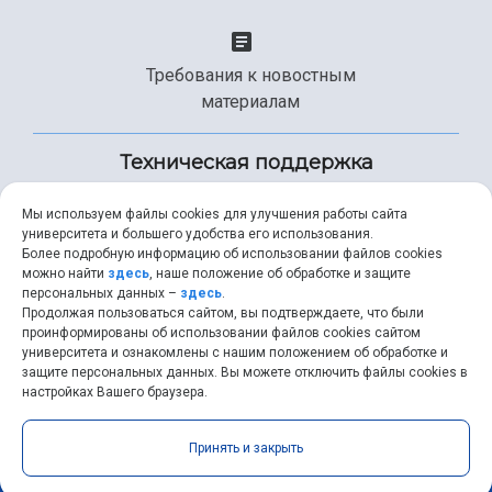
Требования к новостным
материалам
Техническая поддержка
Мы используем файлы cookies для улучшения работы сайта
университета и большего удобства его использования.
+7 (846) 267-49-99
Более подробную информацию об использовании файлов cookies
можно найти
здесь
, наше положение об обработке и защите
персональных данных –
здесь
.
Продолжая пользоваться сайтом, вы подтверждаете, что были
help@ssau.ru
проинформированы об использовании файлов cookies сайтом
университета и ознакомлены с нашим положением об обработке и
защите персональных данных. Вы можете отключить файлы cookies в
настройках Вашего браузера.
Самарский университет © 2026 |
ssau.ru
|
ssau@ssau.ru
|
Принять и закрыть
RSS
|
API