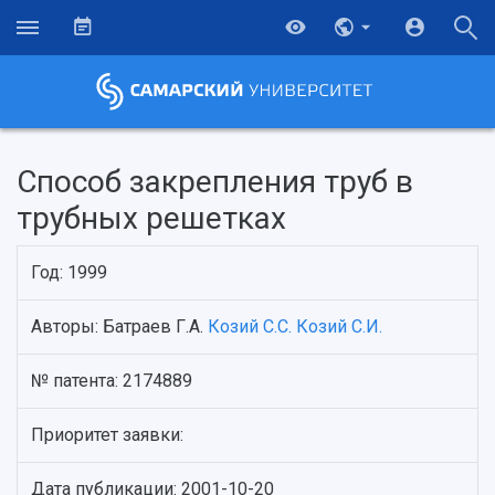
Способ закрепления труб в
трубных решетках
Год: 1999
Авторы: Батраев Г.А.
Козий С.С.
Козий С.И.
№ патента: 2174889
НАЗАД
Об университете
Новости
Образование
Научно-исследовательская деятельность
Приоритет заявки:
История
Главные новости
Почему я выбираю Самарский университет?
Основные научные направления
Ключевые факты
Бортжурнал
Абитуриенту
Научные школы и ведущие научные коллектив
Дата публикации: 2001-10-20