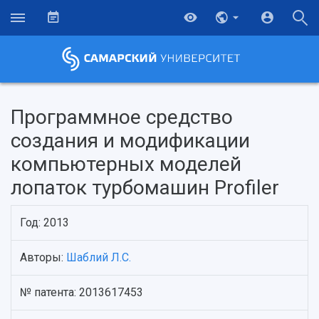
Программное средство
создания и модификации
компьютерных моделей
лопаток турбомашин Profiler
Год: 2013
Авторы:
Шаблий Л.С.
НАЗАД
Об университете
Новости
Образование
Научно-исследовательская деятельность
№ патента: 2013617453
История
Главные новости
Почему я выбираю Самарский университет?
Основные научные направления