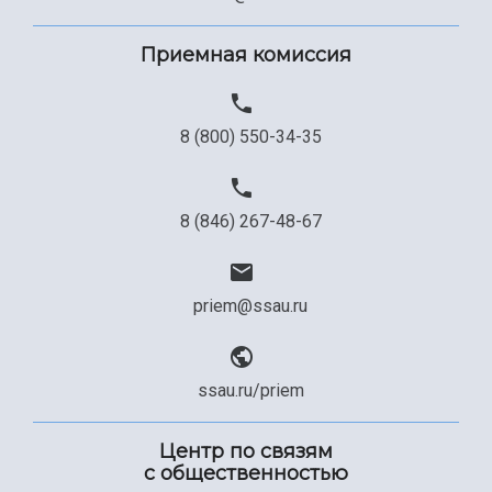
Сведения об образовательной организации
Официальные документы
Приемная комиссия
8 (800) 550-34-35
8 (846) 267-48-67
priem@ssau.ru
ssau.ru/priem
Центр по связям
с общественностью