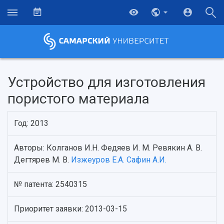
Устройство для изготовления
пористого материала
Год: 2013
Авторы: Колганов И.Н. Федяев И. М. Ревякин А. В.
Дегтярев М. В.
Изжеуров Е.А.
Сафин А.И.
НАЗАД
№ патента: 2540315
Об университете
Новости
Образование
Научно-исследовательская деятельность
Приоритет заявки: 2013-03-15
История
Главные новости
Почему я выбираю Самарский университет?
Основные научные направления
Ключевые факты
Бортжурнал
Абитуриенту
Научные школы и ведущие научные коллектив