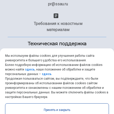
pr@ssau.ru
Требования к новостным
материалам
Техническая поддержка
Мы используем файлы cookies для улучшения работы сайта
университета и большего удобства его использования.
+7 (846) 267-49-99
Более подробную информацию об использовании файлов cookies
можно найти
здесь
, наше положение об обработке и защите
персональных данных –
здесь
.
Продолжая пользоваться сайтом, вы подтверждаете, что были
help@ssau.ru
проинформированы об использовании файлов cookies сайтом
университета и ознакомлены с нашим положением об обработке и
защите персональных данных. Вы можете отключить файлы cookies в
настройках Вашего браузера.
Самарский университет © 2026 |
ssau.ru
|
ssau@ssau.ru
|
Принять и закрыть