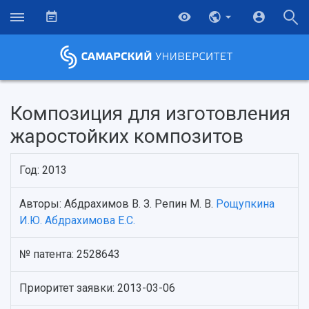
Композиция для изготовления
жаростойких композитов
Год: 2013
Авторы: Абдрахимов В. З. Репин М. В.
Рощупкина
И.Ю.
Абдрахимова Е.С.
НАЗАД
№ патента: 2528643
Об университете
Новости
Образование
Научно-исследовательская деятельность
Приоритет заявки: 2013-03-06
История
Главные новости
Почему я выбираю Самарский университет?
Основные научные направления
Ключевые факты
Бортжурнал
Абитуриенту
Научные школы и ведущие научные коллектив