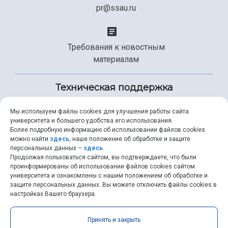
pr@ssau.ru
Требования к новостным
материалам
Техническая поддержка
Мы используем файлы cookies для улучшения работы сайта
университета и большего удобства его использования.
+7 (846) 267-49-99
Более подробную информацию об использовании файлов cookies
можно найти
здесь
, наше положение об обработке и защите
персональных данных –
здесь
.
Продолжая пользоваться сайтом, вы подтверждаете, что были
help@ssau.ru
проинформированы об использовании файлов cookies сайтом
университета и ознакомлены с нашим положением об обработке и
защите персональных данных. Вы можете отключить файлы cookies в
настройках Вашего браузера.
Самарский университет © 2026 |
ssau.ru
|
ssau@ssau.ru
|
Принять и закрыть