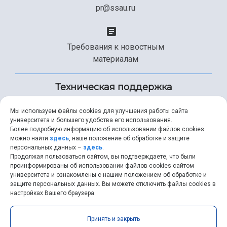
pr@ssau.ru
Требования к новостным
материалам
Техническая поддержка
Мы используем файлы cookies для улучшения работы сайта
университета и большего удобства его использования.
+7 (846) 267-49-99
Более подробную информацию об использовании файлов cookies
можно найти
здесь
, наше положение об обработке и защите
персональных данных –
здесь
.
Продолжая пользоваться сайтом, вы подтверждаете, что были
help@ssau.ru
проинформированы об использовании файлов cookies сайтом
университета и ознакомлены с нашим положением об обработке и
защите персональных данных. Вы можете отключить файлы cookies в
настройках Вашего браузера.
Самарский университет © 2026 |
ssau.ru
|
ssau@ssau.ru
|
Принять и закрыть