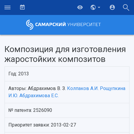
Композиция для изготовления
жаростойких композитов
Год: 2013
Авторы: Абдрахимов В. З.
Колпаков А.И.
Рощупкина
И.Ю.
Абдрахимова Е.С.
НАЗАД
№ патента: 2526090
Об университете
Новости
Образование
Научно-исследовательская деятельность
Приоритет заявки: 2013-02-27
История
Главные новости
Почему я выбираю Самарский университет?
Основные научные направления
Ключевые факты
Бортжурнал
Абитуриенту
Научные школы и ведущие научные коллектив