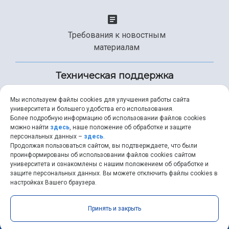
Требования к новостным
материалам
Техническая поддержка
Мы используем файлы cookies для улучшения работы сайта
университета и большего удобства его использования.
+7 (846) 267-49-99
Более подробную информацию об использовании файлов cookies
можно найти
здесь
, наше положение об обработке и защите
персональных данных –
здесь
.
Продолжая пользоваться сайтом, вы подтверждаете, что были
help@ssau.ru
проинформированы об использовании файлов cookies сайтом
университета и ознакомлены с нашим положением об обработке и
защите персональных данных. Вы можете отключить файлы cookies в
настройках Вашего браузера.
Самарский университет © 2026 |
ssau.ru
|
ssau@ssau.ru
|
Принять и закрыть
RSS
|
API