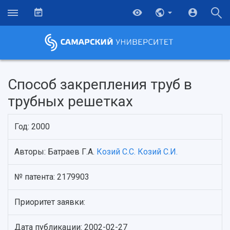
Способ закрепления труб в
трубных решетках
Год: 2000
Авторы: Батраев Г.А.
Козий С.С.
Козий С.И.
№ патента: 2179903
НАЗАД
Об университете
Новости
Образование
Научно-исследовательская деятельность
Приоритет заявки:
История
Главные новости
Почему я выбираю Самарский университет?
Основные научные направления
Ключевые факты
Бортжурнал
Абитуриенту
Научные школы и ведущие научные коллектив
Дата публикации: 2002-02-27