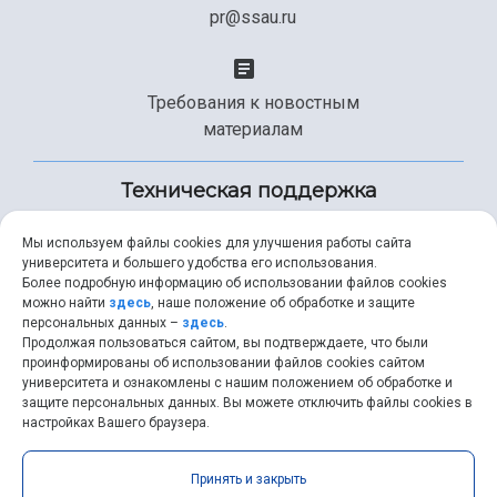
pr@ssau.ru
Требования к новостным
материалам
Техническая поддержка
Мы используем файлы cookies для улучшения работы сайта
университета и большего удобства его использования.
+7 (846) 267-49-99
Более подробную информацию об использовании файлов cookies
можно найти
здесь
, наше положение об обработке и защите
персональных данных –
здесь
.
Продолжая пользоваться сайтом, вы подтверждаете, что были
help@ssau.ru
проинформированы об использовании файлов cookies сайтом
университета и ознакомлены с нашим положением об обработке и
защите персональных данных. Вы можете отключить файлы cookies в
настройках Вашего браузера.
Самарский университет © 2026 |
ssau.ru
|
ssau@ssau.ru
|
Принять и закрыть