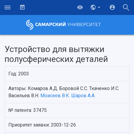
Устройство для вытяжки
полусферических деталей
Год: 2003
Авторы: Комаров А.Д. Боровой С.С. Ткаченко И.С.
Васильев В.Н.
Моисеев В.К.
Шаров А.А.
НАЗАД
№ патента: 37475
Об университете
Новости
Образование
Научно-исследовательская деятельность
Приоритет заявки: 2003-12-26
История
Главные новости
Почему я выбираю Самарский университет?
Основные научные направления
Ключевые факты
Бортжурнал
Абитуриенту
Научные школы и ведущие научные коллектив