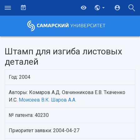
Штамп для изгиба листовых
деталей
Год: 2004
Авторы: Комаров А.Д. Овчинникова Е.В. Ткаченко
И.С.
Моисеев В.К.
Шаров А.А.
НАЗАД
№ патента: 40230
Об университете
Новости
Образование
Научно-исследовательская деятельность
Приоритет заявки: 2004-04-27
История
Главные новости
Почему я выбираю Самарский университет?
Основные научные направления
Ключевые факты
Бортжурнал
Абитуриенту
Научные школы и ведущие научные коллектив