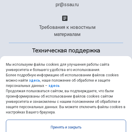
pr@ssau.ru
Требования к новостным
материалам
Техническая поддержка
Мы используем файлы cookies для улучшения работы сайта
университета и большего удобства его использования.
+7 (846) 267-49-99
Более подробную информацию об использовании файлов cookies
можно найти
здесь
, наше положение об обработке и защите
персональных данных –
здесь
.
Продолжая пользоваться сайтом, вы подтверждаете, что были
help@ssau.ru
проинформированы об использовании файлов cookies сайтом
университета и ознакомлены с нашим положением об обработке и
защите персональных данных. Вы можете отключить файлы cookies в
настройках Вашего браузера.
Самарский университет © 2026 |
ssau.ru
|
ssau@ssau.ru
|
Принять и закрыть