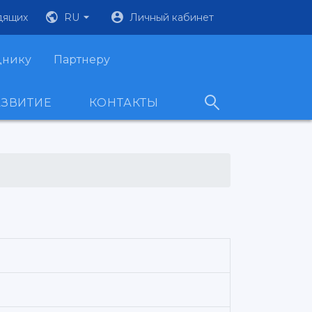
дящих
RU
Личный кабинет
днику
Партнеру
АЗВИТИЕ
КОНТАКТЫ