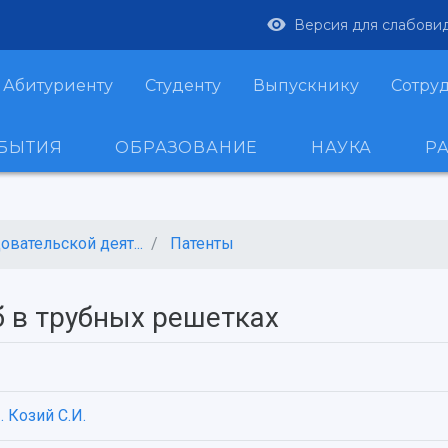
Версия для слабови
Абитуриенту
Студенту
Выпускнику
Сотру
ОБЫТИЯ
ОБРАЗОВАНИЕ
НАУКА
Р
вательской деят...
Патенты
б в трубных решетках
.
Козий С.И.