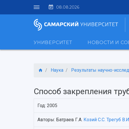
08.08.2026
УНИВЕРСИТЕТ
НОВОСТИ И С
Наука
Результаты научно-исследо
Способ закрепления тру
Год: 2005
Авторы: Батраев Г.А.
Козий С.С.
Трегуб В.И