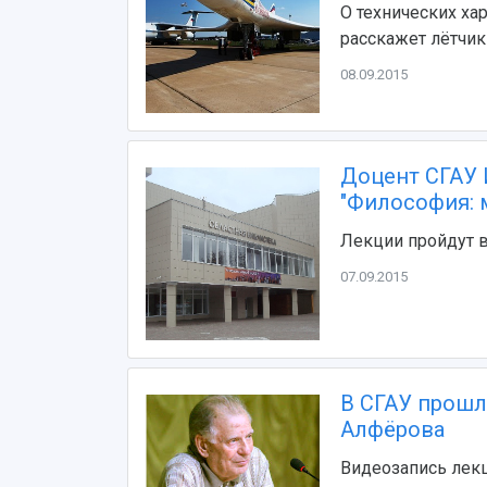
О технических ха
расскажет лётчи
08.09.2015
Доцент СГАУ 
"Философия: 
Лекции пройдут 
07.09.2015
В СГАУ прошл
Алфёрова
Видеозапись лекц