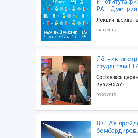
Института фи
РАН Дмитрий
Лекция пройдёт в
24.09.2015
Лётчик-инстр
студентам СГ
Состоялась цере
КуАИ-СГАУ»
08.09.2015
В СГАУ пройд
бомбардировщ