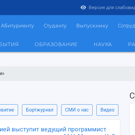
Версия для слабови
Абитуриенту
Студенту
Выпускнику
Сотру
ОБЫТИЯ
ОБРАЗОВАНИЕ
НАУКА
Р
и»
С
звитие
Бортжурнал
СМИ о нас
Видео
цией выступит ведущий программист