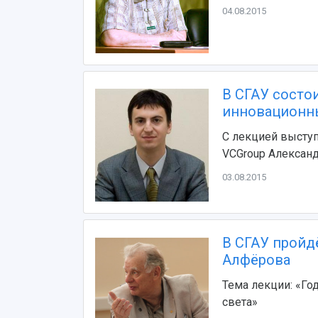
04.08.2015
В СГАУ состо
инновационн
С лекцией выступ
VCGroup Алексан
03.08.2015
В СГАУ пройд
Алфёрова
Тема лекции: «Го
света»