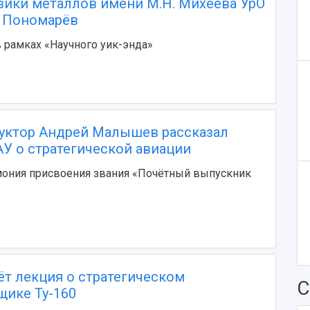
зики металлов имени М.Н. Михеева УрО
 Пономарёв
 рамках «Научного уик-энда»
уктор Андрей Малышев рассказал
АУ о стратегической авиации
мония присвоения звания «Почётный выпускник
ёт лекция о стратегическом
С
ике Ту-160