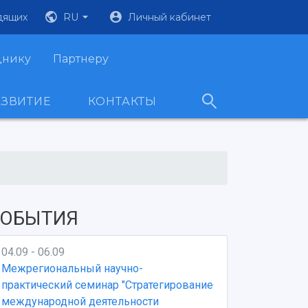
дящих
RU
Личный кабинет
днику
Партнеру
АЗВИТИЕ
КОНТАКТЫ
ОБЫТИЯ
04.09 - 06.09
Межрегиональный научно-
практический семинар "Стратегирование
международной деятельности