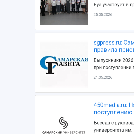
Вуз участвует в 
25.05.2026
sgpress.ru: С
правила прие
Выпускники 2026
при поступлении
21.05.2026
450media.ru: 
поступлению 
Беседа с руково
университета им.