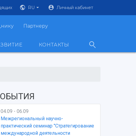
дящих
RU
Личный кабинет
днику
Партнеру
АЗВИТИЕ
КОНТАКТЫ
ОБЫТИЯ
04.09 - 06.09
Межрегиональный научно-
практический семинар "Стратегирование
международной деятельности