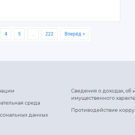
4
5
…
222
Вперёд >
зации
Сведения о доходах, об 
имущественного характе
ательная среда
Противодействие корр
рсональных данных