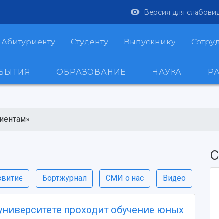
Версия для слабови
Абитуриенту
Студенту
Выпускнику
Сотру
ОБЫТИЯ
ОБРАЗОВАНИЕ
НАУКА
Р
риентам»
С
звитие
Бортжурнал
СМИ о нас
Видео
университете проходит обучение юных