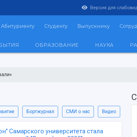
Версия для слабови
Абитуриенту
Студенту
Выпускнику
Сотру
ОБЫТИЯ
ОБРАЗОВАНИЕ
НАУКА
Р
вали»
С
звитие
Бортжурнал
СМИ о нас
Видео
он" Самарского университета стала