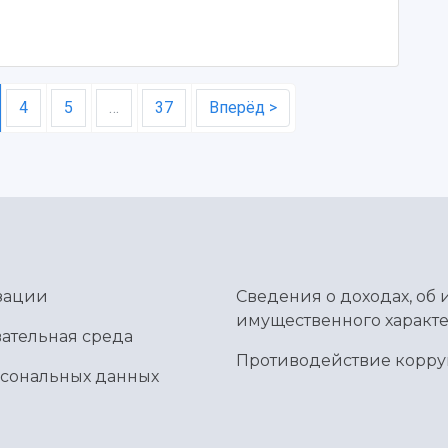
4
5
…
37
Вперёд >
зации
Сведения о доходах, об 
имущественного характе
ательная среда
Противодействие корр
рсональных данных