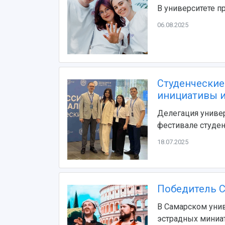
В университете п
06.08.2025
Студенческие
инициативы и
Делегация универ
фестивале студе
18.07.2025
Победитель С
В Самарском унив
эстрадных миниа