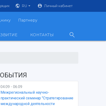
дящих
RU
Личный кабинет
днику
Партнеру
АЗВИТИЕ
КОНТАКТЫ
ОБЫТИЯ
04.09 - 06.09
Межрегиональный научно-
практический семинар "Стратегирование
международной деятельности