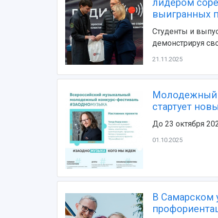
лидером соре
выигранных 
Студенты и выпус
демонстрируя сво
21.11.2025
Молодежный 
стартует нов
До 23 октября 20
01.10.2025
В Самарском 
профориентац