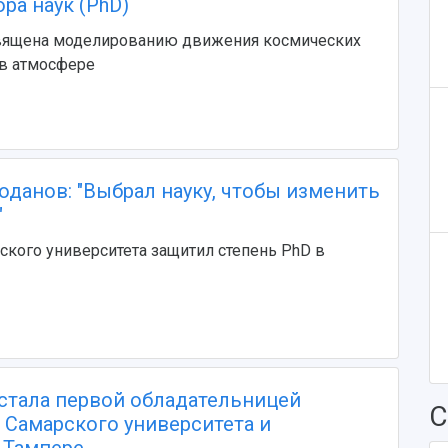
ра наук (PhD)
вящена моделированию движения космических
 в атмосфере
данов: "Выбрал науку, чтобы изменить
"
кого университета защитил степень PhD в
стала первой обладательницей
С
 Самарского университета и