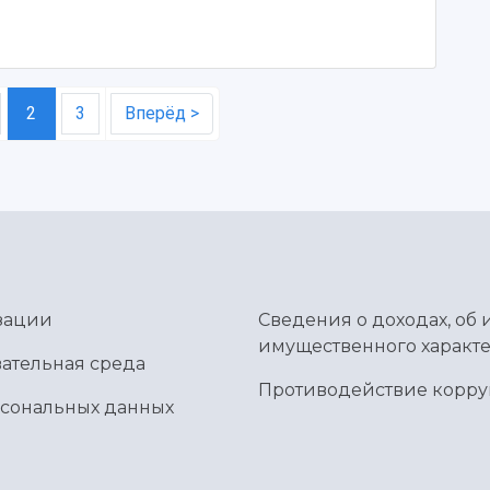
2
3
Вперёд >
зации
Сведения о доходах, об 
имущественного характе
ательная среда
Противодействие корр
рсональных данных