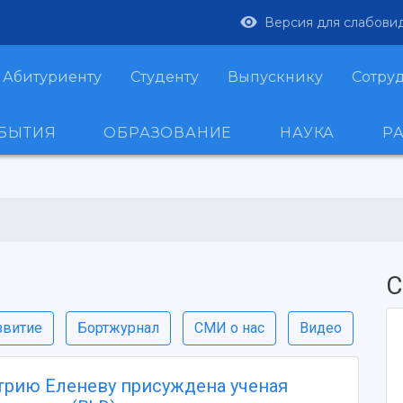
Версия для слабови
Абитуриенту
Студенту
Выпускнику
Сотру
ОБЫТИЯ
ОБРАЗОВАНИЕ
НАУКА
Р
С
звитие
Бортжурнал
СМИ о нас
Видео
рию Еленеву присуждена ученая