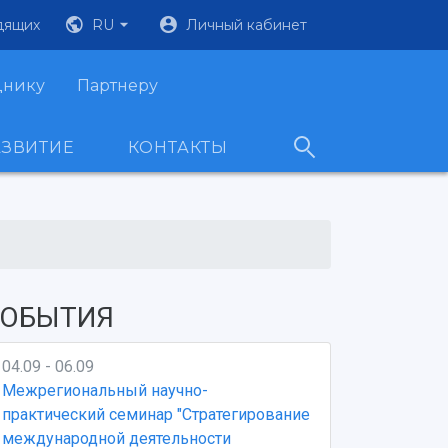
дящих
RU
Личный кабинет
днику
Партнеру
АЗВИТИЕ
КОНТАКТЫ
ОБЫТИЯ
04.09 - 06.09
Межрегиональный научно-
практический семинар "Стратегирование
международной деятельности