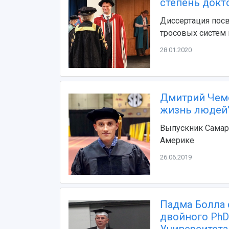
степень докто
Диссертация пос
тросовых систем
28.01.2020
Дмитрий Чемо
жизнь людей
Выпускник Самарс
Америке
26.06.2019
Падма Болла 
двойного PhD