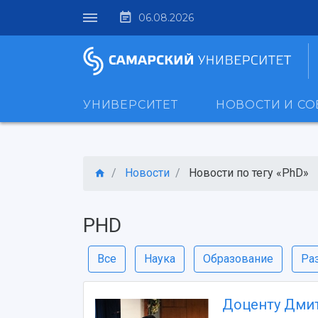
06.08.2026
УНИВЕРСИТЕТ
НОВОСТИ И С
Новости
Новости по тегу «PhD»
PHD
Все
Наука
Образование
Ра
Доценту Дмит