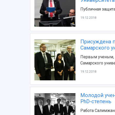
Университета
Публичная защита
19.12.2018
Присуждена п
Самарского у
Первым ученым, 
Самарского униве
19.12.2018
Молодой учен
PhD-степень
Работа Салимжана