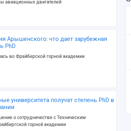
мы авиационных двигателей
ия Арышенского: что дает зарубежная
нь PhD
лась во Фрайберской горной академии
ые университета получат степень PhD в
мании
ение о сотрудничестве с Техническим
райбергской горной академии