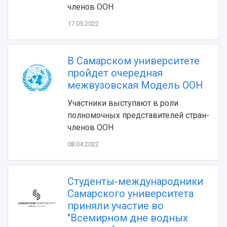
Видеолекции
деятельности
членов ООН
Устойчивое развитие
Журналы Самарского университета
Противодействие COVID-19
17.05.2022
Научные конференции
Кампус
Патенты
3D-тур по университету
Публикации и издания
В Самарском университете
Музеи
Отчеты о проведенных конференциях
пройдет очередная
Учебный аэродром
межвузовская Модель ООН
Центр истории авиационных двигателей
Ботанический сад
Участники выступают в роли
Умный дом бабочек
полномочных представителей стран-
Международный межвузовский кампус
членов ООН
Сведения об образовательной организации
08.04.2022
Официальные документы
Студенты-международники
Самарского университета
приняли участие во
"Всемирном дне водных