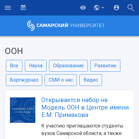
ООН
Все
Наука
Образование
Развитие
Бортжурнал
СМИ о нас
Видео
Открывается набор на
Модель ООН в Центре имени
Е.М. Примакова
К участию приглашаются студенты
вузов Самарской области, а также