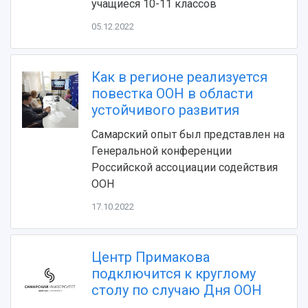
учащиеся 10-11 классов
05.12.2022
Как в регионе реализуется
повестка ООН в области
устойчивого развития
НАЗАД
Самарский опыт был представлен на
Генеральной конференции
Об университете
Новости
Образование
Научно-исследовательская деятельность
Российской ассоциации содействия
История
Главные новости
Почему я выбираю Самарский университет?
Основные научные направления
ООН
Ключевые факты
Бортжурнал
Абитуриенту
Научные школы и ведущие научные коллектив
Рейтинги
Объявления
Бакалавриат и специалитет
Диссертационные советы
17.10.2022
События
Магистратура
Подготовка научных кадров
Руководство
Аспирантура
Конкурс на замещение должностей научных
СМИ об университете
Наблюдательный совет
Центр Примакова
Формы обучения
работников
Попечительский совет
подключится к круглому
Учебные планы
Научно-технический совет
Пресс-центр
Ученый совет
столу по случаю Дня ООН
Дополнительное образование
Научные проекты и темы
Газета "Полет"
Ректорат