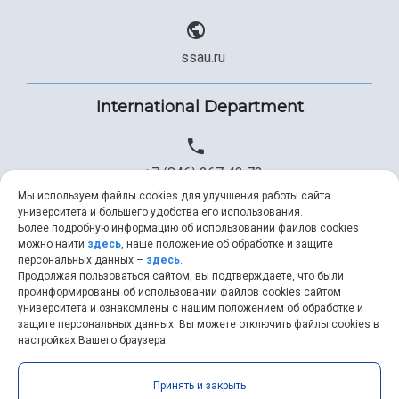
ssau.ru
International Department
+7 (846) 267 43 73
Мы используем файлы cookies для улучшения работы сайта
университета и большего удобства его использования.
Более подробную информацию об использовании файлов cookies
+7 (846) 334 57 22
можно найти
здесь
, наше положение об обработке и защите
персональных данных –
здесь
.
Продолжая пользоваться сайтом, вы подтверждаете, что были
проинформированы об использовании файлов cookies сайтом
университета и ознакомлены с нашим положением об обработке и
ssau@ssau.ru
защите персональных данных. Вы можете отключить файлы cookies в
настройках Вашего браузера.
Принять и закрыть