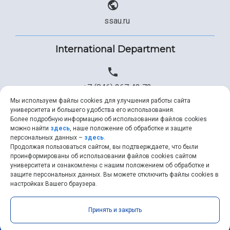
ssau.ru
International Department
+7 (846) 267 43 73
Мы используем файлы cookies для улучшения работы сайта
университета и большего удобства его использования.
Более подробную информацию об использовании файлов cookies
+7 (846) 334 57 22
можно найти
здесь
, наше положение об обработке и защите
персональных данных –
здесь
.
Продолжая пользоваться сайтом, вы подтверждаете, что были
проинформированы об использовании файлов cookies сайтом
университета и ознакомлены с нашим положением об обработке и
ssau@ssau.ru
защите персональных данных. Вы можете отключить файлы cookies в
настройках Вашего браузера.
Принять и закрыть
Samara University © 2026 |
ssau.ru
|
ssau@ssau.ru
|
RSS
|
API