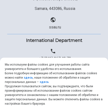
Samara, 443086, Russia
ssau.ru
International Department
+7 (846) 267 43 73
Мы используем файлы cookies для улучшения работы сайта
университета и большего удобства его использования.
Более подробную информацию об использовании файлов cookies
+7 (846) 334 57 22
можно найти
здесь
, наше положение об обработке и защите
персональных данных –
здесь
.
Продолжая пользоваться сайтом, вы подтверждаете, что были
проинформированы об использовании файлов cookies сайтом
университета и ознакомлены с нашим положением об обработке и
ssau@ssau.ru
защите персональных данных. Вы можете отключить файлы cookies в
настройках Вашего браузера.