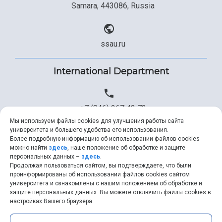
Samara, 443086, Russia
ssau.ru
International Department
+7 (846) 267 43 73
Мы используем файлы cookies для улучшения работы сайта
университета и большего удобства его использования.
Более подробную информацию об использовании файлов cookies
+7 (846) 334 57 22
можно найти
здесь
, наше положение об обработке и защите
персональных данных –
здесь
.
Продолжая пользоваться сайтом, вы подтверждаете, что были
проинформированы об использовании файлов cookies сайтом
университета и ознакомлены с нашим положением об обработке и
ssau@ssau.ru
защите персональных данных. Вы можете отключить файлы cookies в
настройках Вашего браузера.