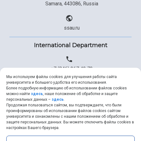
Samara, 443086, Russia
ssau.ru
International Department
+7 (846) 267 43 73
Мы используем файлы cookies для улучшения работы сайта
университета и большего удобства его использования.
Более подробную информацию об использовании файлов cookies
+7 (846) 334 57 22
можно найти
здесь
, наше положение об обработке и защите
персональных данных –
здесь
.
Продолжая пользоваться сайтом, вы подтверждаете, что были
проинформированы об использовании файлов cookies сайтом
университета и ознакомлены с нашим положением об обработке и
ssau@ssau.ru
защите персональных данных. Вы можете отключить файлы cookies в
настройках Вашего браузера.