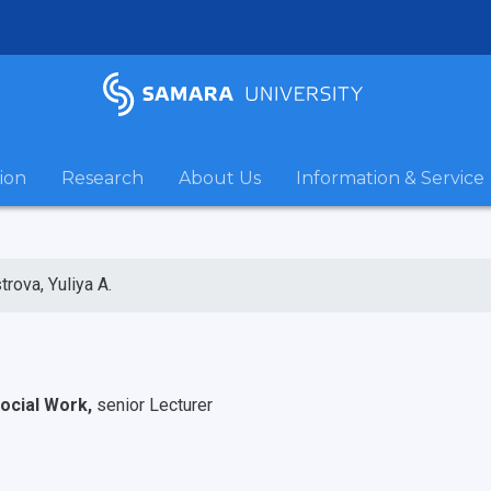
ion
Research
About Us
Information & Service
trova, Yuliya A.
ocial Work,
senior Lecturer