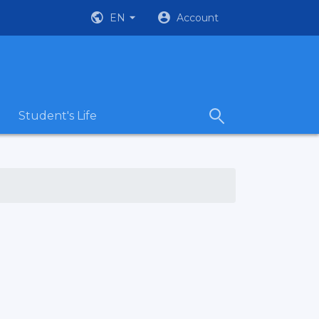
EN
Account
Student's Life