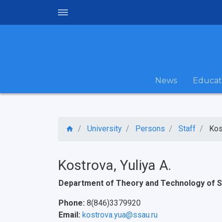
News
Educat
University
Persons
Staff
Kos
Kostrova, Yuliya A.
Department of Theory and Technology of S
Phone:
8(846)3379920
Email:
kostrova.yua@ssau.ru