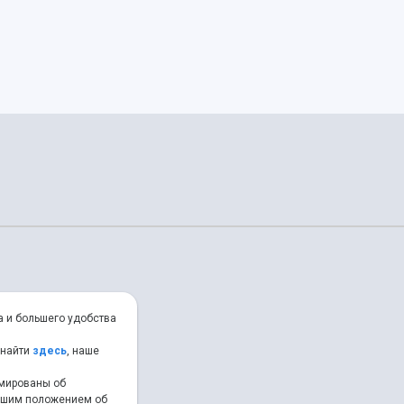
а и большего удобства
 найти
здесь
, наше
рмированы об
нашим положением об