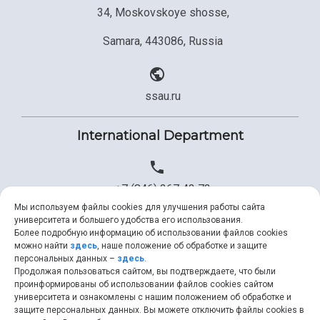
34, Moskovskoye shosse,
Samara, 443086, Russia
ssau.ru
International Department
+7 (846) 267 43 73
Мы используем файлы cookies для улучшения работы сайта
университета и большего удобства его использования.
Более подробную информацию об использовании файлов cookies
+7 (846) 334 57 22
можно найти
здесь
, наше положение об обработке и защите
персональных данных –
здесь
.
Продолжая пользоваться сайтом, вы подтверждаете, что были
проинформированы об использовании файлов cookies сайтом
университета и ознакомлены с нашим положением об обработке и
ssau@ssau.ru
защите персональных данных. Вы можете отключить файлы cookies в