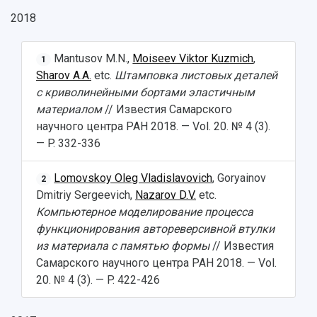
2018
Public Relations Center
Bachelor’s Degree/Specialist Degree
Grants and support
History
Staff
Public organizations
Master's Degree
Research highlights
Rankings
Visa and migration support
Health
Mantusov M.N.,
Moiseev Viktor Kuzmich
,
1
Sharov A.A.
etc.
Штамповка листовых деталей
Postgraduate
Partnership
Strategical Academic Units
How to get to the University
Internal rules for dormitories
с криволинейными бортами эластичным
материалом
// Известия Самарского
Study Programs Taught in English
Campus
Wi-Fi
Adaptation programme
научного центра РАН 2018. — Vol. 20. № 4 (3).
— P. 332-336
Pre-university Russian Language Course
Photos and Videos
Instruction on access to the personal cabinet
Safety
Lomovskoy Oleg Vladislavovich
, Goryainov
2
International Schools
Shopping
Dmitriy Sergeevich,
Nazarov D.V.
etc.
Компьютерное моделирование процесса
Open Doors Scholarship
Your Budget
функционирования автореверсивной втулки
Weather
из материала с памятью формы
// Известия
Самарского научного центра РАН 2018. — Vol.
What You Should Bring Along
20. № 4 (3). — P. 422-426
Events and Holidays