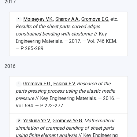
2017
Moiseyev V.K.
,
Sharov A.A.
,
Gromova E.G.
etc.
1
Results of the sheet parts curved edges
constrained bending with elastomer
// Key
Engineering Materials. — 2017. — Vol. 746 KEM.
— P. 285-289
2016
Gromova E.G.
,
Eskina E.V.
Research of the
1
parts pressing process using the elastic media
pressure
// Key Engineering Materials. — 2016. —
Vol. 684. — P. 273-277
Yeskina Ye.V.
,
Gromova Ye.G.
Mathematical
2
simulation of cramped bending of sheet parts
using finite element analysis
// Key Engineering