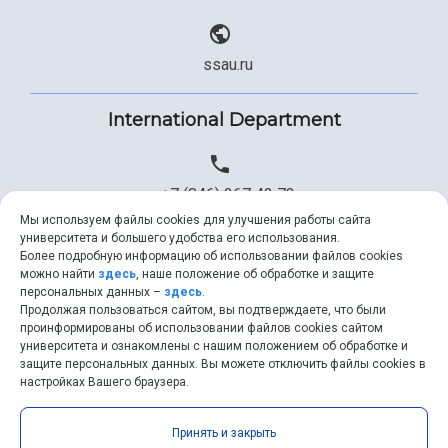
ssau.ru
International Department
+7 (846) 267 43 73
Мы используем файлы cookies для улучшения работы сайта
университета и большего удобства его использования.
Более подробную информацию об использовании файлов cookies
+7 (846) 334 57 22
можно найти
здесь
, наше положение об обработке и защите
персональных данных –
здесь
.
Продолжая пользоваться сайтом, вы подтверждаете, что были
проинформированы об использовании файлов cookies сайтом
университета и ознакомлены с нашим положением об обработке и
ssau@ssau.ru
защите персональных данных. Вы можете отключить файлы cookies в
настройках Вашего браузера.
Принять и закрыть