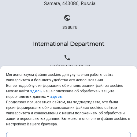
Samara, 443086, Russia
ssau.ru
International Department
+7 (846) 267 43 73
Мы используем файлы cookies для улучшения работы сайта
университета и большего удобства его использования.
Более подробную информацию об использовании файлов cookies
+7 (846) 334 57 22
можно найти
здесь
, наше положение об обработке и защите
персональных данных –
здесь
.
Продолжая пользоваться сайтом, вы подтверждаете, что были
проинформированы об использовании файлов cookies сайтом
университета и ознакомлены с нашим положением об обработке и
ssau@ssau.ru
защите персональных данных. Вы можете отключить файлы cookies в
настройках Вашего браузера.