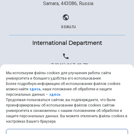
Samara, 443086, Russia
ssau.ru
International Department
+7 (846) 267 43 73
Мы используем файлы cookies для улучшения работы сайта
университета и большего удобства его использования.
Более подробную информацию об использовании файлов cookies
+7 (846) 334 57 22
можно найти
здесь
, наше положение об обработке и защите
персональных данных –
здесь
.
Продолжая пользоваться сайтом, вы подтверждаете, что были
проинформированы об использовании файлов cookies сайтом
университета и ознакомлены с нашим положением об обработке и
ssau@ssau.ru
защите персональных данных. Вы можете отключить файлы cookies в
настройках Вашего браузера.