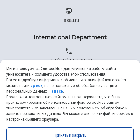
ssau.ru
International Department
+7 (846) 267 43 73
Мы используем файлы cookies для улучшения работы сайта
университета и большего удобства его использования.
Более подробную информацию об использовании файлов cookies
+7 (846) 334 57 22
можно найти
здесь
, наше положение об обработке и защите
персональных данных –
здесь
.
Продолжая пользоваться сайтом, вы подтверждаете, что были
проинформированы об использовании файлов cookies сайтом
университета и ознакомлены с нашим положением об обработке и
ssau@ssau.ru
защите персональных данных. Вы можете отключить файлы cookies в
настройках Вашего браузера.
Принять и закрыть