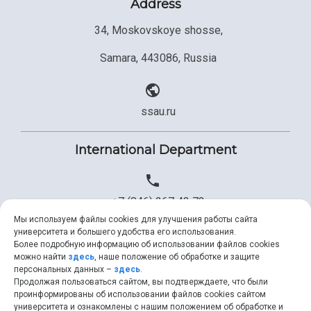
Address
34, Moskovskoye shosse,
Samara, 443086, Russia
ssau.ru
International Department
+7 (846) 267 43 73
Мы используем файлы cookies для улучшения работы сайта
университета и большего удобства его использования.
Более подробную информацию об использовании файлов cookies
+7 (846) 334 57 22
можно найти
здесь
, наше положение об обработке и защите
персональных данных –
здесь
.
Продолжая пользоваться сайтом, вы подтверждаете, что были
проинформированы об использовании файлов cookies сайтом
университета и ознакомлены с нашим положением об обработке и
ssau@ssau.ru