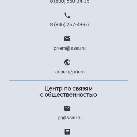
8 (800) 550-34-35
8 (846) 267-48-67
priem@ssau.ru
ssau.ru/priem
Центр по связям
с общественностью
pr@ssau.ru