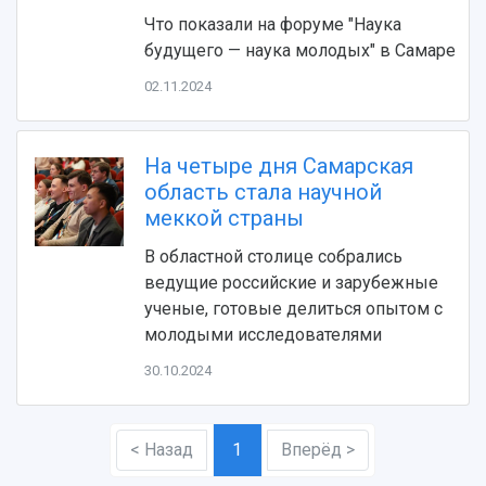
Устойчивое развитие
Журналы Самарского университета
Что показали на форуме "Наука
Противодействие COVID-19
Научные конференции
Кампус
будущего — наука молодых" в Самаре
Патенты
3D-тур по университету
Публикации и издания
02.11.2024
Музеи
Отчеты о проведенных конференциях
Учебный аэродром
Центр истории авиационных двигателей
На четыре дня Самарская
Ботанический сад
область стала научной
Умный дом бабочек
меккой страны
Международный межвузовский кампус
В областной столице собрались
Сведения об образовательной организации
ведущие российские и зарубежные
ученые, готовые делиться опытом с
Официальные документы
молодыми исследователями
30.10.2024
< Назад
1
Вперёд >