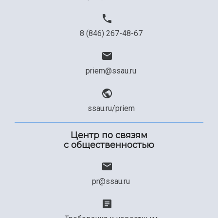
8 (846) 267-48-67
priem@ssau.ru
ssau.ru/priem
Центр по связям
с общественностью
pr@ssau.ru