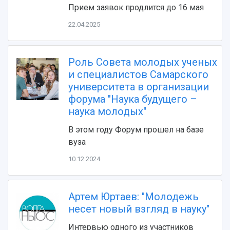
Прием заявок продлится до 16 мая
22.04.2025
Роль Совета молодых ученых
и специалистов Самарского
университета в организации
НАЗАД
форума "Наука будущего –
Об университете
Новости
Образование
Научно-исследовательская деятельность
наука молодых"
История
Главные новости
Почему я выбираю Самарский университет?
Основные научные направления
В этом году Форум прошел на базе
Ключевые факты
Бортжурнал
Абитуриенту
Научные школы и ведущие научные коллектив
вуза
Рейтинги
Объявления
Бакалавриат и специалитет
Диссертационные советы
События
Магистратура
Подготовка научных кадров
10.12.2024
Руководство
Аспирантура
Конкурс на замещение должностей научных
СМИ об университете
Наблюдательный совет
Формы обучения
работников
Попечительский совет
Учебные планы
Научно-технический совет
Артем Юртаев: "Молодежь
Пресс-центр
Ученый совет
Дополнительное образование
несет новый взгляд в науку"
Научные проекты и темы
Газета "Полет"
Ректорат
Институты и факультеты
Газета "Самарский университет"
Интервью одного из участников