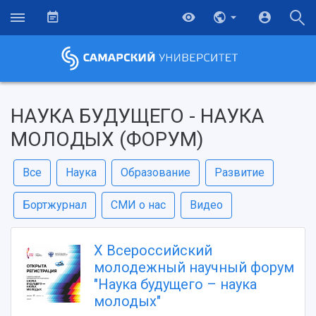
НАУКА БУДУЩЕГО - НАУКА
МОЛОДЫХ (ФОРУМ)
Все
Наука
Образование
Развитие
Бортжурнал
СМИ о нас
Видео
X Всероссийский
молодежный научный форум
"Наука будущего – наука
молодых"