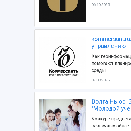
06.10.2025
kommersant.r
управлению
Как геоинформац
помогают планиро
среды
02.09.2025
Волга Ньюс: 
"Молодой уче
Конкурс предоста
различных област