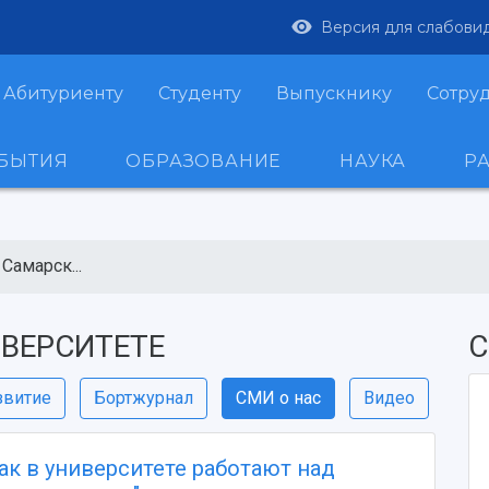
Версия для слабови
Абитуриенту
Студенту
Выпускнику
Сотру
ОБЫТИЯ
ОБРАЗОВАНИЕ
НАУКА
Р
Самарск...
ВЕРСИТЕТЕ
С
звитие
Бортжурнал
СМИ о нас
Видео
 Как в университете работают над