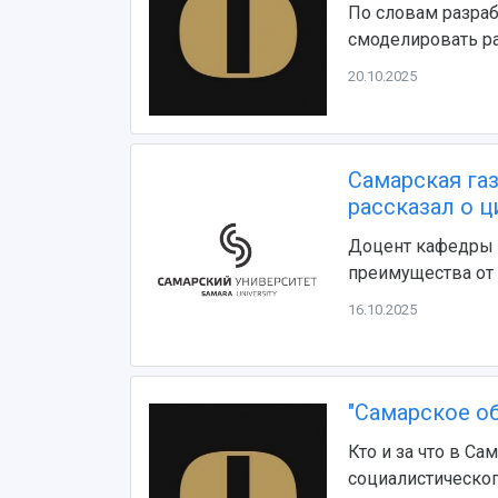
По словам разра
смоделировать ра
20.10.2025
Самарская газ
рассказал о 
Доцент кафедры 
преимущества от
16.10.2025
"Самарское о
Кто и за что в Са
социалистическог