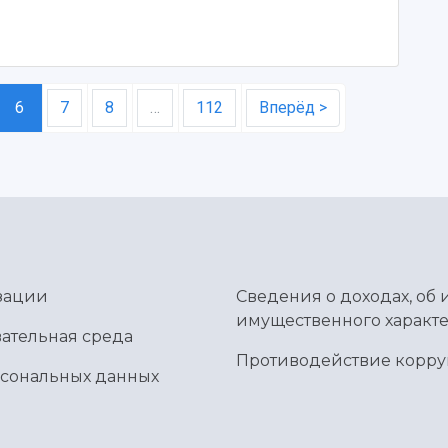
6
7
8
…
112
Вперёд >
зации
Сведения о доходах, об 
имущественного характе
ательная среда
Противодействие корр
рсональных данных