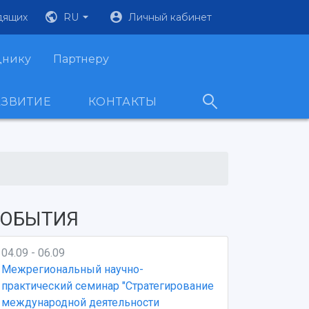
дящих
RU
Личный кабинет
днику
Партнеру
АЗВИТИЕ
КОНТАКТЫ
ОБЫТИЯ
04.09 - 06.09
Межрегиональный научно-
практический семинар "Стратегирование
международной деятельности