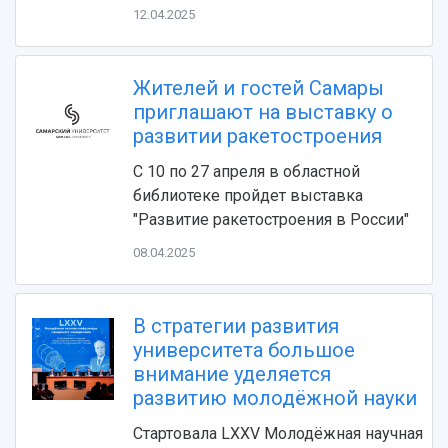
12.04.2025
Жителей и гостей Самары
приглашают на выставку о
развитии ракетостроения
С 10 по 27 апреля в областной
НАЗАД
библиотеке пройдет выставка
"Развитие ракетостроения в России"
Об университете
Новости
Образование
Научно-исследовательская деятельность
История
Главные новости
Почему я выбираю Самарский университет?
Основные научные направления
08.04.2025
Ключевые факты
Бортжурнал
Абитуриенту
Научные школы и ведущие научные коллектив
Рейтинги
Объявления
Бакалавриат и специалитет
Диссертационные советы
В стратегии развития
События
Магистратура
Подготовка научных кадров
Руководство
университета большое
Аспирантура
Конкурс на замещение должностей научных
СМИ об университете
Наблюдательный совет
внимание уделяется
Формы обучения
работников
Попечительский совет
развитию молодёжной науки
Учебные планы
Научно-технический совет
Пресс-центр
Ученый совет
Дополнительное образование
Стартовала LXXV Молодёжная научная
Научные проекты и темы
Газета "Полет"
Ректорат