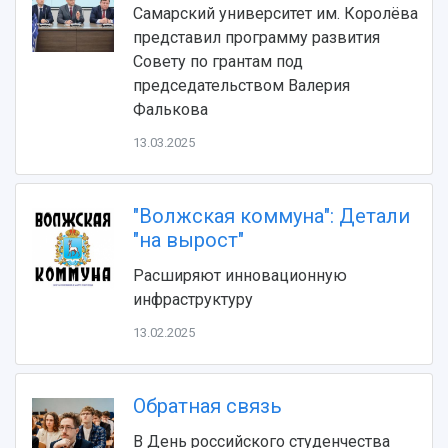
Видеолекции
деятельности
Самарский университет им. Королёва
Устойчивое развитие
Журналы Самарского университета
представил программу развития
Противодействие COVID-19
Научные конференции
Совету по грантам под
Кампус
Патенты
председательством Валерия
3D-тур по университету
Публикации и издания
Фалькова
Музеи
Отчеты о проведенных конференциях
13.03.2025
Учебный аэродром
Центр истории авиационных двигателей
Ботанический сад
"Волжская коммуна": Детали
Умный дом бабочек
"на вырост"
Международный межвузовский кампус
Расширяют инновационную
Сведения об образовательной организации
инфраструктуру
Официальные документы
13.02.2025
Обратная связь
В День российского студенчества