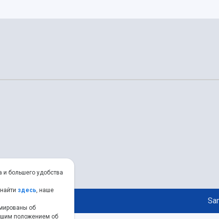
а и большего удобства
 найти
здесь
, наше
Sam
рмированы об
нашим положением об