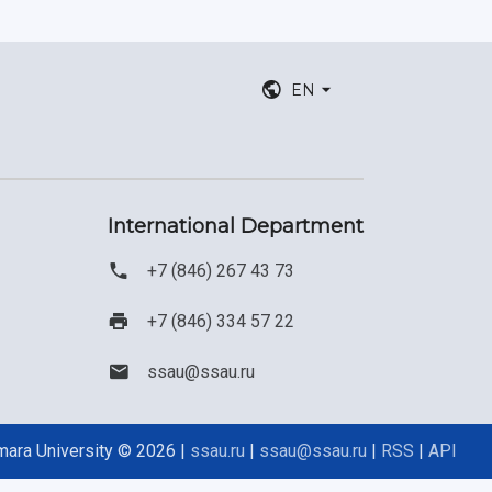
EN
International Department
+7 (846) 267 43 73
+7 (846) 334 57 22
ssau@ssau.ru
ara University © 2026 |
ssau.ru
|
ssau@ssau.ru
|
RSS
|
API