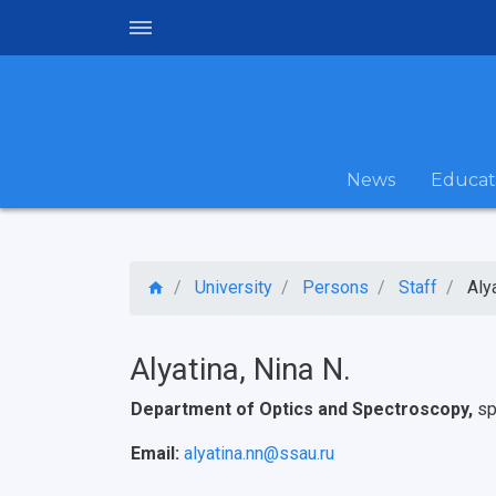
News
Educat
University
Persons
Staff
Aly
Alyatina, Nina N.
Department of Optics and Spectroscopy,
sp
Email:
alyatina.nn@ssau.ru