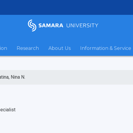
ion
Research
About Us
Information & Service
atina, Nina N.
ecialist